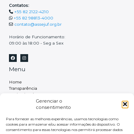
Contatos:
+55 82 2122-4210
+55 82 98813-4000
contato@assejuf.org.br
Horário de Funcionamento:
09:00 às 18:00 - Seg a Sex
Menu
Home
Transparência
Institucional
Gerenciar o
A Associação
consentimento
Diretoria
Projetos Esportivos Incentivados
Para fornecer as melhores experiências, usamos tecnologias como
Projeto CBC
cookies para armazenar e/ou acessar informações do dispositivo. O
Convênios
consentimento para essas tecnologias nos permitirá processar dados