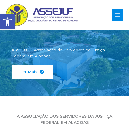
Ir
para
Abrir a barra de ferramenta
o
conteúdo
ASSEJUF – Associação do Servidores da Justiça
Federal em Alagoas
Ler Mais
A ASSOCIAÇÃO DOS SERVIDORES DA JUSTIÇA
FEDERAL EM ALAGOAS