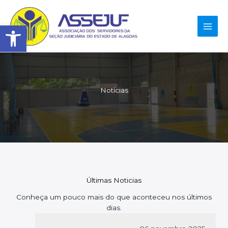
Ir
para
Abrir a barra de ferramenta
o
conteúdo
Notícias
Últimas Noticias
Conheça um pouco mais do que aconteceu nos últimos
dias.