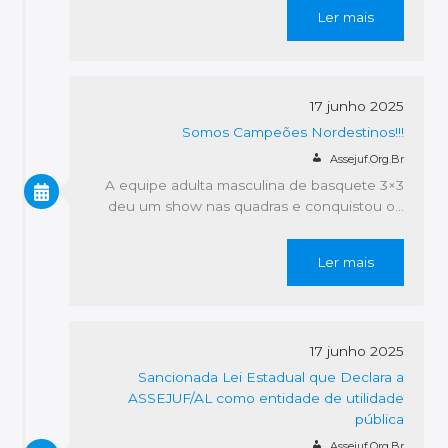
Ler mais
17 junho 2025
Somos Campeões Nordestinos!!!
Assejuf.org.br
A equipe adulta masculina de basquete 3×3
deu um show nas quadras e conquistou o…
Ler mais
17 junho 2025
Sancionada Lei Estadual que Declara a
ASSEJUF/AL como entidade de utilidade
pública
Assejuf.org.br