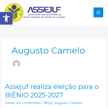
Ir
para
Abrir a barra de ferramenta
o
conteúdo
Augusto Camelo
Assejuf realiza eleição para o
BIÊNIO 2025-2027
Deixe um comentário
/
Blog
/
Augusto Camelo