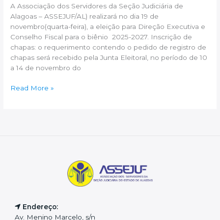
A Associação dos Servidores da Seção Judiciária de
Alagoas – ASSEJUF/AL) realizará no dia 19 de
novembro(quarta-feira), a eleição para Direção Executiva e
Conselho Fiscal para o biênio 2025-2027. Inscrição de
chapas: o requerimento contendo o pedido de registro de
chapas será recebido pela Junta Eleitoral, no período de 10
a 14 de novembro do
Assejuf
Read More »
realiza
eleição
para
o
BIÊNIO
2025-
2027
Endereço:
Av. Menino Marcelo, s/n