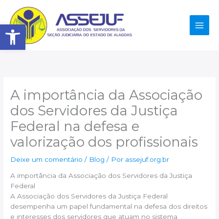
Ir
para
Abrir a barra de ferramenta
o
conteúdo
A importância da Associação
dos Servidores da Justiça
Federal na defesa e
valorização dos profissionais
Deixe um comentário
/
Blog
/ Por
assejuf.org.br
A importância da Associação dos Servidores da Justiça
Federal
A Associação dos Servidores da Justiça Federal
desempenha um papel fundamental na defesa dos direitos
e interesses dos servidores que atuam no sistema